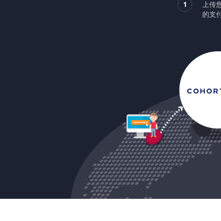
1
上传
的支