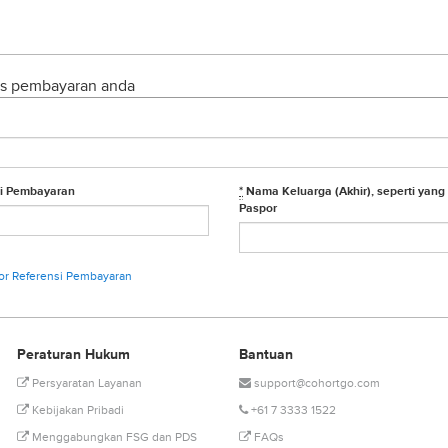
tus pembayaran anda
i Pembayaran
*
Nama Keluarga (Akhir), seperti yang 
Paspor
r Referensi Pembayaran
Peraturan Hukum
Bantuan
Persyaratan Layanan
support@cohortgo.com
Kebijakan Pribadi
+61 7 3333 1522
Menggabungkan FSG dan PDS
FAQs