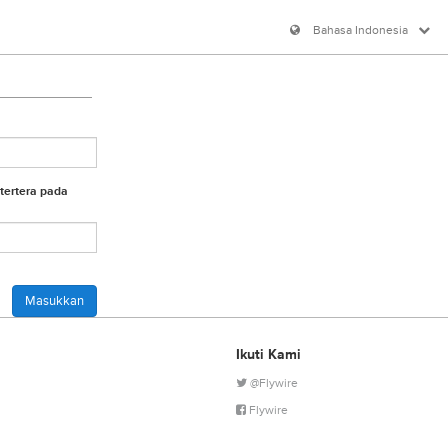
Bahasa Indonesia
tertera pada
Ikuti Kami
@Flywire
Flywire