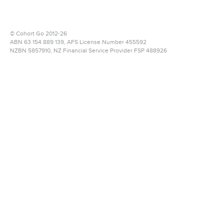
© Cohort Go 2012-26
ABN 63 154 889 139, AFS License Number 455592
NZBN 5857910
, NZ Financial Service Provider
FSP 488926